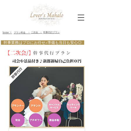
​home >
​二次会 >
​幹事代行プラン
​プラン料金 >
​幹事業務はプロにお任せ♪準備も当日も安心◎