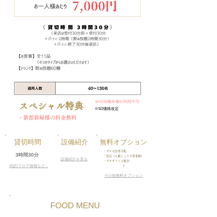
スペシャル特典
※5/2価格改定
・新郎新婦様の料金無料
貸切時間
​設備紹介
​無料オプション
・プロ司会者手配
​3時間30分
・景品（人数により予算変動）
​設備紹介を見る
・プチギフト人数分
内訳/​フロア情報など...
​+
その他​無料オプション
​FOOD MENU